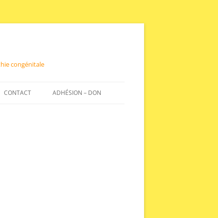
hie congénitale
CONTACT
ADHÉSION – DON
, SOUTIEN, AIDES,
ADHÉSION
MENT AUTOUR DU
O LES 13 ET 18
DON
PRÉVISCAN –
NTES / AVK
 UNE ÉTUDE EN
ELETTES
– INRANGE
ATIENT ET DE SON