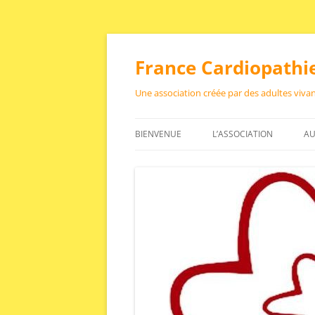
France Cardiopathi
Une association créée par des adultes viv
BIENVENUE
L’ASSOCIATION
AU
UNE ASSOCIATION UNIQU
QUE FAISONS-NOUS?
S
QUI SOMMES NOUS?
LE CONSEIL SCIENTIFIQUE
BENEVOLAT
A
STATUTS